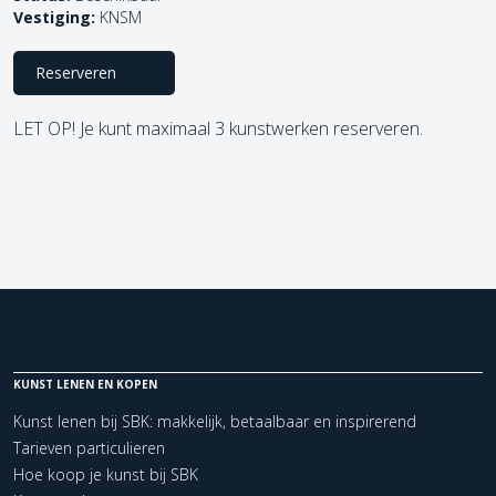
Vestiging:
KNSM
Reserveren
LET OP! Je kunt maximaal 3 kunstwerken reserveren.
KUNST LENEN EN KOPEN
Kunst lenen bij SBK: makkelijk, betaalbaar en inspirerend
Tarieven particulieren
Hoe koop je kunst bij SBK