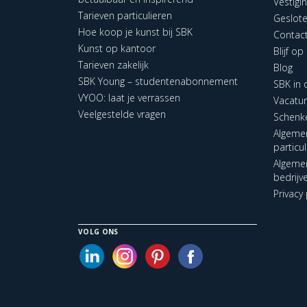
Vestigi
Tarieven particulieren
Geslot
Hoe koop je kunst bij SBK
Contac
Kunst op kantoor
Blijf o
Tarieven zakelijk
Blog
SBK Young – studentenabonnement
SBK in
VYOO: laat je verrassen
Vacatu
Veelgestelde vragen
Schenk
Algeme
particu
Algeme
bedrijv
Privacy 
VOLG ONS