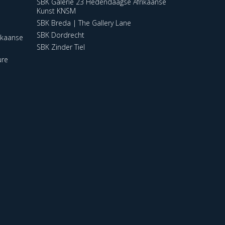
SBK Galerie 23 Hedendaagse Afrikaanse
Kunst KNSM
SBK Breda | The Gallery Lane
SBK Dordrecht
ikaanse
SBK Zinder Tiel
ure