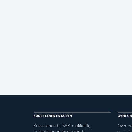
KUNST LENEN EN KOPEN
OVER ON
Kunst lenen bij SBK: makkelijk,
Over o
betaalbaar en inspirerend