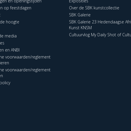
ngen en openingstijden
Exposities
en op feestdagen
Over de SBK kunstcollectie
t
SBK Galerie
p de hoogte
SBK Galerie 23 Hedendaagse Afr
Kunst KNSM
Cultuurvlog My Daily Shot of Cult
 de media
res
en en ANBI
ne voorwaarden/reglement
lieren
ne voorwaarden/reglement
en
policy