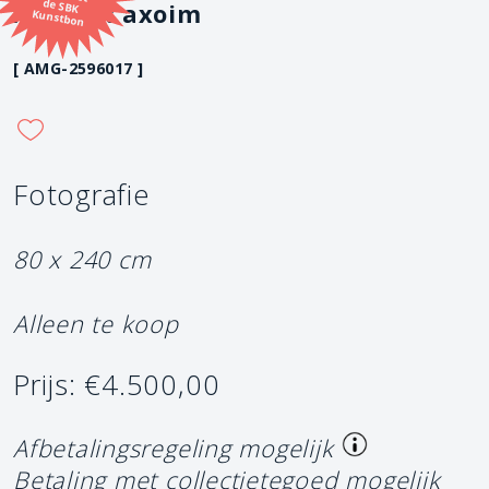
A forest axoim
Kunstbon
[ AMG-2596017 ]
Fotografie
80 x 240 cm
Alleen te koop
Prijs: €4.500,00
Afbetalingsregeling mogelijk
Betaling met collectietegoed mogelijk