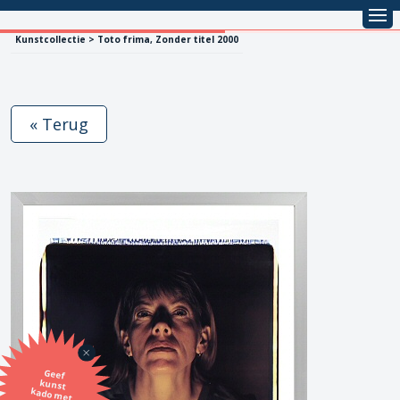
Kunstcollectie > Toto frima, Zonder titel 2000
« Terug
Geef
kunst
kado met
de SBK