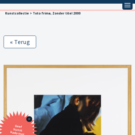
Kunstcollectie > Toto frima, Zonder titel 2000
« Terug
Geef
kunst
kado met
de SBK