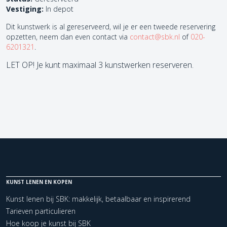
Vestiging:
In depot
Dit kunstwerk is al gereserveerd, wil je er een tweede reservering
opzetten, neem dan even contact via
contact@sbk.nl
of
020-
6201321
.
LET OP! Je kunt maximaal 3 kunstwerken reserveren.
KUNST LENEN EN KOPEN
Kunst lenen bij SBK: makkelijk, betaalbaar en inspirerend
Tarieven particulieren
Hoe koop je kunst bij SBK