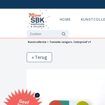
HOME
KUNSTCOLLE
Kunstcollectie > Tonneke sengers, Colorproof v1
« Terug
G
eef
u
n
st
a
d
o
m
et
e SB
K
u
n
stb
o
n