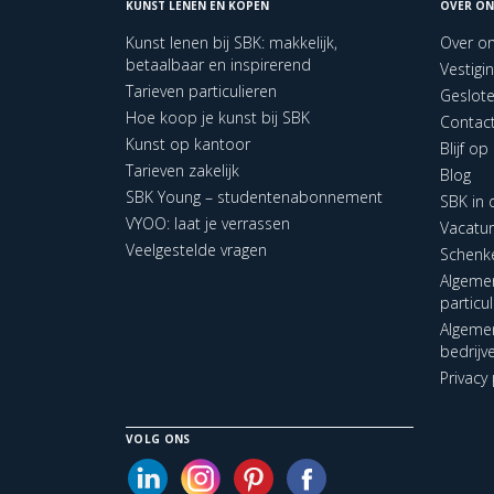
KUNST LENEN EN KOPEN
OVER ON
Kunst lenen bij SBK: makkelijk,
Over o
betaalbaar en inspirerend
Vestigi
Tarieven particulieren
Geslot
Hoe koop je kunst bij SBK
Contac
Kunst op kantoor
Blijf o
Tarieven zakelijk
Blog
SBK Young – studentenabonnement
SBK in
VYOO: laat je verrassen
Vacatu
Veelgestelde vragen
Schenk
Algeme
particu
Algeme
bedrijv
Privacy 
VOLG ONS