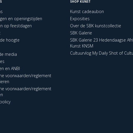
S
SHOP KUNST
ns
Kunst cadeaubon
ngen en openingstijden
Exposities
en op feestdagen
Over de SBK kunstcollectie
t
SBK Galerie
p de hoogte
SBK Galerie 23 Hedendaagse Afr
Kunst KNSM
Cultuurvlog My Daily Shot of Cult
 de media
res
en en ANBI
ne voorwaarden/reglement
lieren
ne voorwaarden/reglement
en
policy