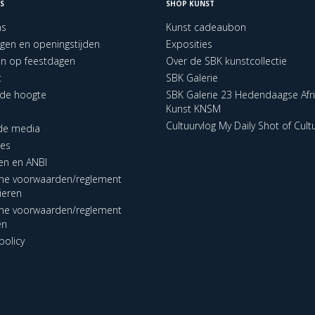
S
SHOP KUNST
ns
Kunst cadeaubon
ngen en openingstijden
Exposities
en op feestdagen
Over de SBK kunstcollectie
t
SBK Galerie
p de hoogte
SBK Galerie 23 Hedendaagse Afr
Kunst KNSM
Cultuurvlog My Daily Shot of Cult
 de media
res
en en ANBI
ne voorwaarden/reglement
lieren
ne voorwaarden/reglement
en
policy