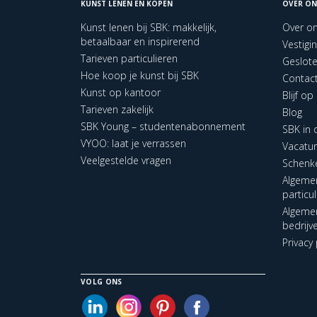
KUNST LENEN EN KOPEN
OVER ON
Kunst lenen bij SBK: makkelijk,
Over o
betaalbaar en inspirerend
Vestigi
Tarieven particulieren
Geslot
Hoe koop je kunst bij SBK
Contac
Kunst op kantoor
Blijf o
Tarieven zakelijk
Blog
SBK Young – studentenabonnement
SBK in
VYOO: laat je verrassen
Vacatu
Veelgestelde vragen
Schenk
Algeme
particu
Algeme
bedrijv
Privacy 
VOLG ONS