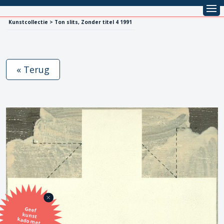
Kunstcollectie > Ton slits, Zonder titel 4 1991
« Terug
Geef
kunst
kado met
de SBK