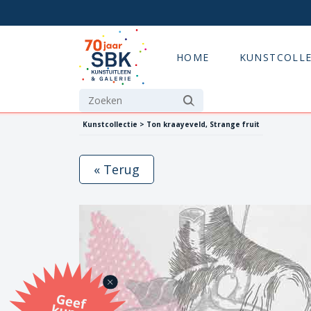
HOME
KUNSTCOLLE
Kunstcollectie > Ton kraayeveld, Strange fruit
« Terug
G
eef
u
n
st
a
d
o
m
et
e SB
K
u
n
stb
o
n