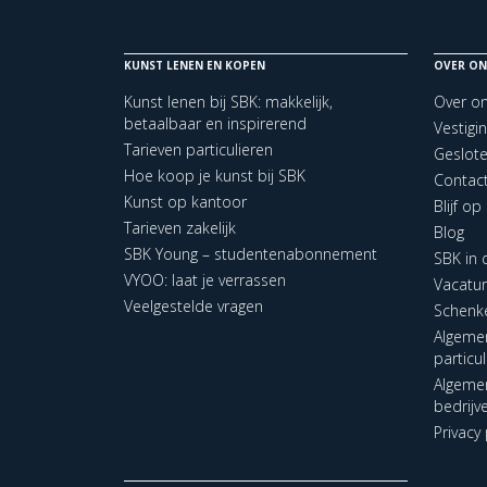
KUNST LENEN EN KOPEN
OVER ON
Kunst lenen bij SBK: makkelijk,
Over o
betaalbaar en inspirerend
Vestigi
Tarieven particulieren
Geslot
Hoe koop je kunst bij SBK
Contac
Kunst op kantoor
Blijf o
Tarieven zakelijk
Blog
SBK Young – studentenabonnement
SBK in
VYOO: laat je verrassen
Vacatu
Veelgestelde vragen
Schenk
Algeme
particu
Algeme
bedrijv
Privacy 