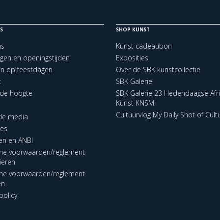
S
SHOP KUNST
ns
Kunst cadeaubon
ngen en openingstijden
Exposities
en op feestdagen
Over de SBK kunstcollectie
t
SBK Galerie
p de hoogte
SBK Galerie 23 Hedendaagse Afr
Kunst KNSM
Cultuurvlog My Daily Shot of Cult
 de media
res
en en ANBI
ne voorwaarden/reglement
lieren
ne voorwaarden/reglement
en
policy