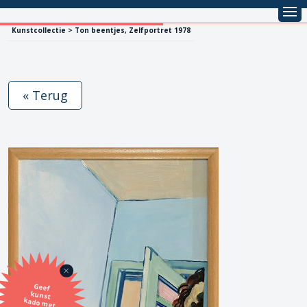
Kunstcollectie > Ton beentjes, Zelfportret 1978
« Terug
Geef
kunst
kado met
de SBK