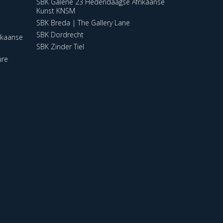
SBK Galerie 23 Hedendaagse Afrikaanse
Kunst KNSM
SBK Breda | The Gallery Lane
SBK Dordrecht
ikaanse
SBK Zinder Tiel
ure