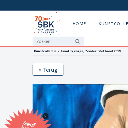
HOME
KUNSTCOLLE
Kunstcollectie > Timothy voges, Zonder titel hand 2019
« Terug
G
eef
u
n
st
a
d
o
m
et
e SB
K
u
n
stb
o
n