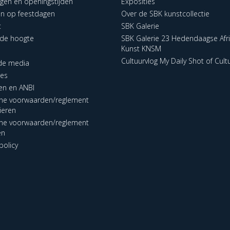
ngen en openingstijden
Exposities
en op feestdagen
Over de SBK kunstcollectie
t
SBK Galerie
p de hoogte
SBK Galerie 23 Hedendaagse Afr
Kunst KNSM
Cultuurvlog My Daily Shot of Cult
 de media
res
en en ANBI
ne voorwaarden/reglement
lieren
ne voorwaarden/reglement
en
policy