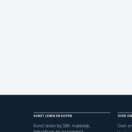
KUNST LENEN EN KOPEN
OVER ON
Kunst lenen bij SBK: makkelijk,
Over o
betaalbaar en inspirerend