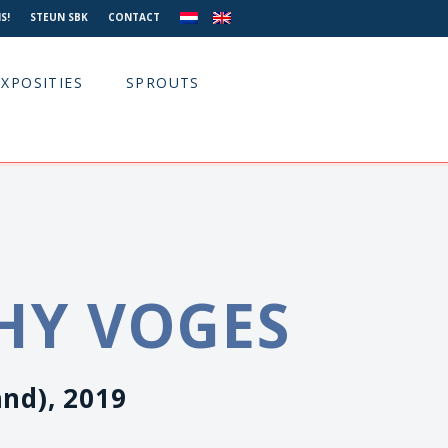
S!
STEUN SBK
CONTACT
EXPOSITIES
SPROUTS
HY VOGES
and), 2019