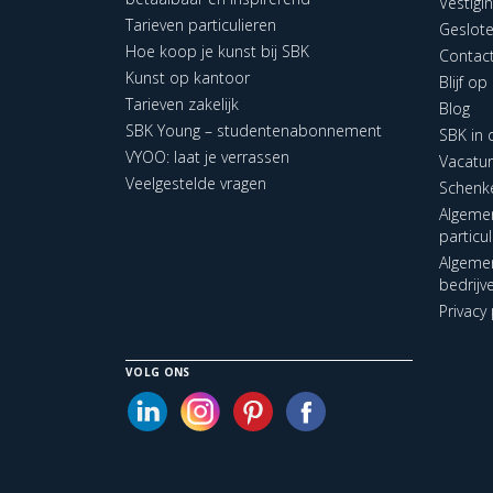
Vestigi
Tarieven particulieren
Geslot
Hoe koop je kunst bij SBK
Contac
Kunst op kantoor
Blijf o
Tarieven zakelijk
Blog
SBK Young – studentenabonnement
SBK in
VYOO: laat je verrassen
Vacatu
Veelgestelde vragen
Schenk
Algeme
particu
Algeme
bedrijv
Privacy 
VOLG ONS