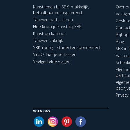
Kunst lenen bij SBK: makkelijk,
Over o
betaalbaar en inspirerend
Vestigi
Tarieven particulieren
Geslot
Hoe koop je kunst bij SBK
Contac
Kunst op kantoor
Blijf o
Tarieven zakelijk
Blog
SBK Young – studentenabonnement
SBK in
VYOO: laat je verrassen
Vacatu
Veelgestelde vragen
Schenk
Algeme
particu
Algeme
bedrijv
Privacy 
VOLG ONS