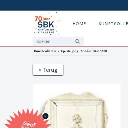
HOME
KUNSTCOLLE
Kunstcollectie > Tije de jong, Zonder titel 1998
« Terug
G
eef
u
n
st
a
d
o
m
et
e SB
K
u
n
stb
o
n