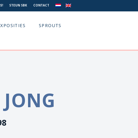
S!
STEUN SBK
CONTACT
EXPOSITIES
SPROUTS
E JONG
98