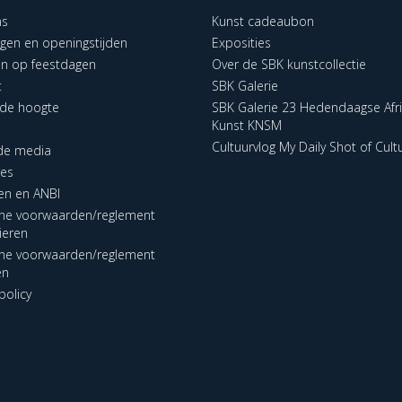
ns
Kunst cadeaubon
ngen en openingstijden
Exposities
en op feestdagen
Over de SBK kunstcollectie
t
SBK Galerie
p de hoogte
SBK Galerie 23 Hedendaagse Afr
Kunst KNSM
Cultuurvlog My Daily Shot of Cult
 de media
res
en en ANBI
ne voorwaarden/reglement
lieren
ne voorwaarden/reglement
en
policy