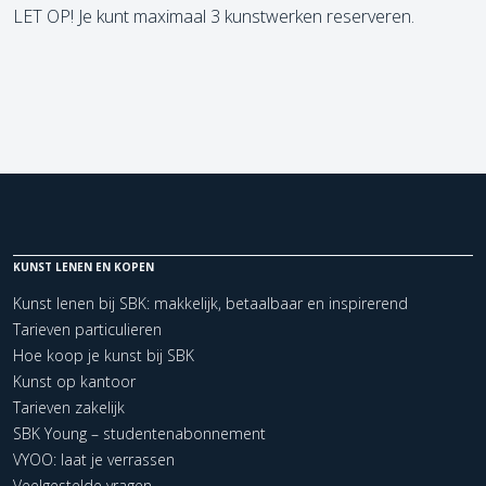
LET OP! Je kunt maximaal 3 kunstwerken reserveren.
KUNST LENEN EN KOPEN
Kunst lenen bij SBK: makkelijk, betaalbaar en inspirerend
Tarieven particulieren
Hoe koop je kunst bij SBK
Kunst op kantoor
Tarieven zakelijk
SBK Young – studentenabonnement
VYOO: laat je verrassen
Veelgestelde vragen