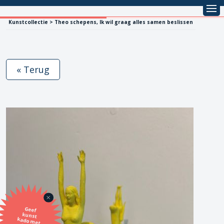
Kunstcollectie > Theo schepens, Ik wil graag alles samen beslissen
« Terug
Geef
kunst
kado met
de SBK