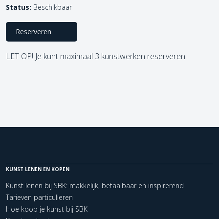
Status:
Beschikbaar
Reserveren
LET OP! Je kunt maximaal 3 kunstwerken reserveren.
KUNST LENEN EN KOPEN
Kunst lenen bij SBK: makkelijk, betaalbaar en inspirerend
Tarieven particulieren
Hoe koop je kunst bij SBK