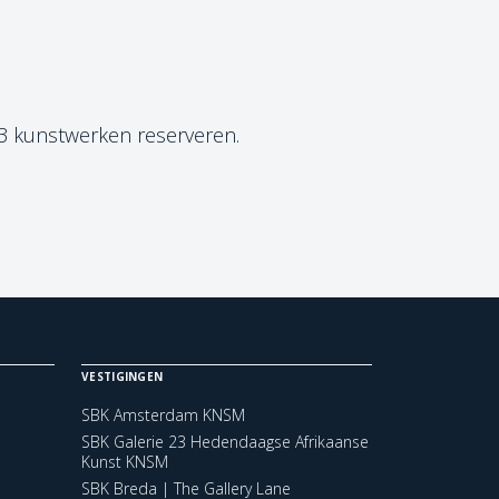
 3 kunstwerken reserveren.
VESTIGINGEN
SBK Amsterdam KNSM
SBK Galerie 23 Hedendaagse Afrikaanse
Kunst KNSM
SBK Breda | The Gallery Lane