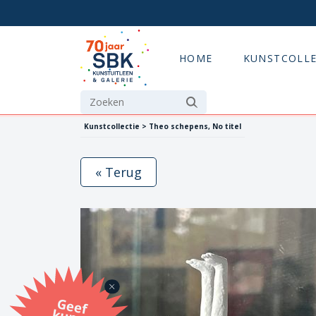
HOME
KUNSTCOLLE
Kunstcollectie > Theo schepens, No titel
« Terug
G
eef
u
n
st
a
d
o
m
et
e SB
K
u
n
stb
o
n