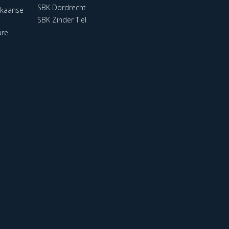
SBK Dordrecht
ikaanse
SBK Zinder Tiel
ure