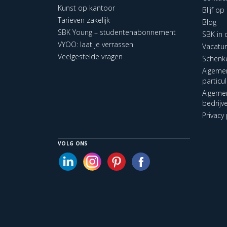
Kunst op kantoor
Blijf o
Tarieven zakelijk
Blog
SBK Young – studentenabonnement
SBK in
VYOO: laat je verrassen
Vacatu
Veelgestelde vragen
Schenk
Algeme
particu
Algeme
bedrijv
Privacy 
VOLG ONS