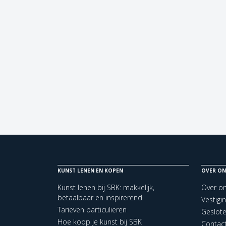
KUNST LENEN EN KOPEN
OVER ON
Kunst lenen bij SBK: makkelijk,
Over o
betaalbaar en inspirerend
Vestigi
Tarieven particulieren
Geslot
Hoe koop je kunst bij SBK
Contac