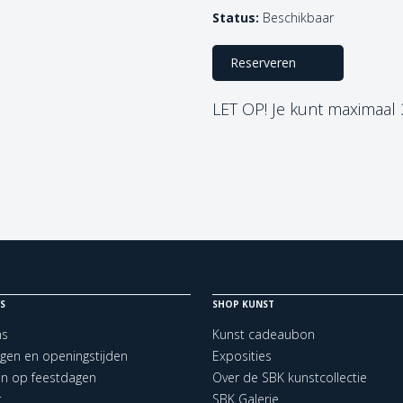
Status:
Beschikbaar
Reserveren
LET OP! Je kunt maximaal
S
SHOP KUNST
ns
Kunst cadeaubon
ngen en openingstijden
Exposities
en op feestdagen
Over de SBK kunstcollectie
t
SBK Galerie