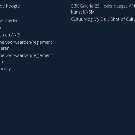
p de hoogte
SBK Galerie 23 Hedendaagse Afr
Kunst KNSM
Cultuurvlog My Daily Shot of Cult
 de media
res
en en ANBI
ne voorwaarden/reglement
lieren
ne voorwaarden/reglement
en
policy