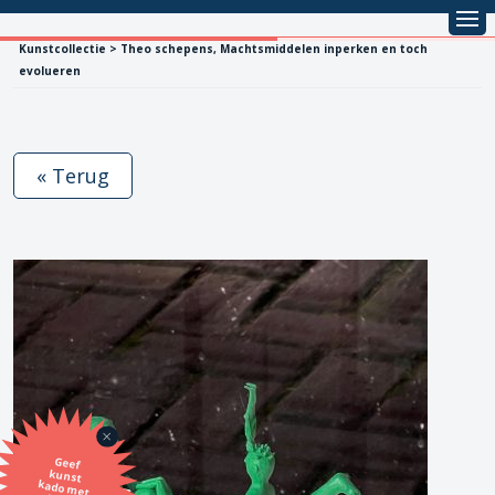
Kunstcollectie > Theo schepens, Machtsmiddelen inperken en toch
evolueren
« Terug
Geef
kunst
kado met
de SBK