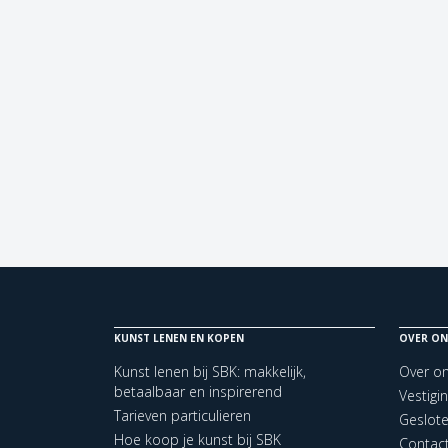
KUNST LENEN EN KOPEN
OVER ON
Kunst lenen bij SBK: makkelijk,
Over o
betaalbaar en inspirerend
Vestigi
Tarieven particulieren
Geslot
Hoe koop je kunst bij SBK
Contac