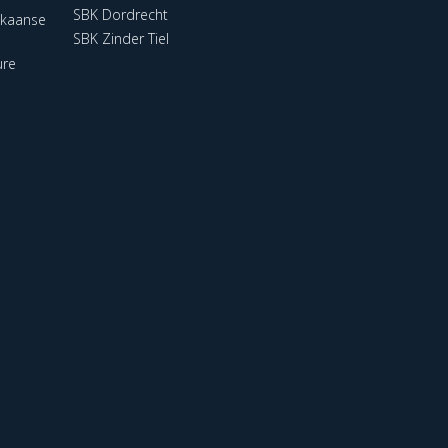
SBK Dordrecht
ikaanse
SBK Zinder Tiel
ure