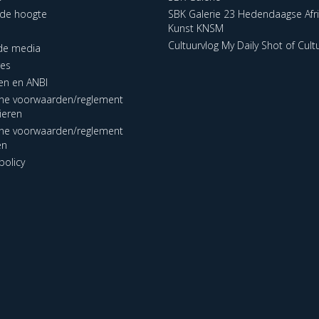
p de hoogte
SBK Galerie 23 Hedendaagse Afr
Kunst KNSM
Cultuurvlog My Daily Shot of Cult
 de media
res
en en ANBI
ne voorwaarden/reglement
lieren
ne voorwaarden/reglement
en
policy