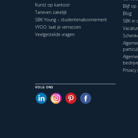
Kunst op kantoor
Blijf o
Tarieven zakelijk
Blog
SBK Young – studentenabonnement
SBK in
VYOO: laat je verrassen
Vacatu
Veelgestelde vragen
Schenk
Algeme
particu
Algeme
bedrijv
Privacy 
VOLG ONS