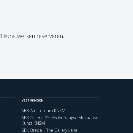
 3 kunstwerken reserveren.
VESTIGINGEN
SBK Amsterdam KNSM
SBK Galerie 23 Hedendaagse Afrikaanse
Kunst KNSM
SBK Breda | The Gallery Lane