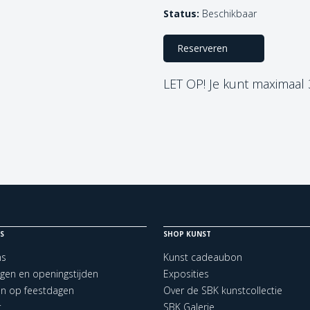
Status:
Beschikbaar
Reserveren
LET OP! Je kunt maximaal
S
SHOP KUNST
ns
Kunst cadeaubon
ngen en openingstijden
Exposities
en op feestdagen
Over de SBK kunstcollectie
t
SBK Galerie