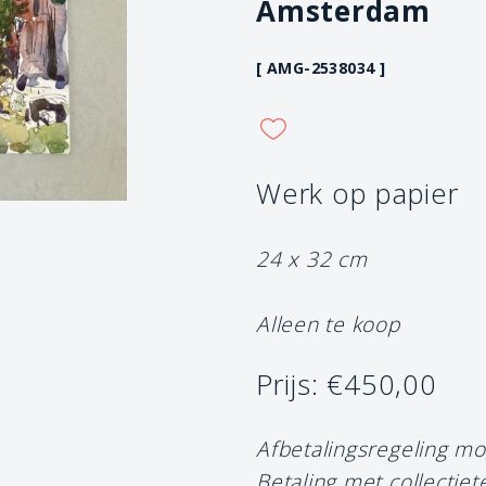
Amsterdam
[ AMG-2538034 ]
Werk op papier
24 x 32 cm
Alleen te koop
Prijs: €450,00
Afbetalingsregeling mo
Betaling met collectiet