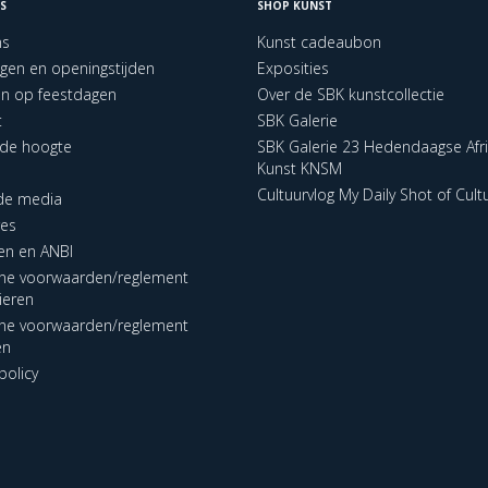
S
SHOP KUNST
ns
Kunst cadeaubon
ngen en openingstijden
Exposities
en op feestdagen
Over de SBK kunstcollectie
t
SBK Galerie
p de hoogte
SBK Galerie 23 Hedendaagse Afr
Kunst KNSM
Cultuurvlog My Daily Shot of Cult
 de media
res
en en ANBI
ne voorwaarden/reglement
lieren
ne voorwaarden/reglement
en
policy