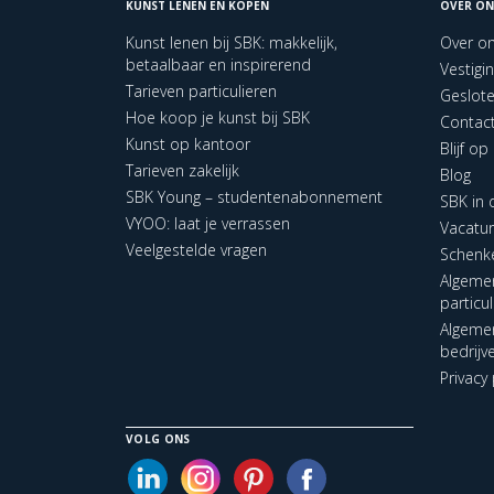
KUNST LENEN EN KOPEN
OVER ON
Kunst lenen bij SBK: makkelijk,
Over o
betaalbaar en inspirerend
Vestigi
Tarieven particulieren
Geslot
Hoe koop je kunst bij SBK
Contac
Kunst op kantoor
Blijf o
Tarieven zakelijk
Blog
SBK Young – studentenabonnement
SBK in
VYOO: laat je verrassen
Vacatu
Veelgestelde vragen
Schenk
Algeme
particu
Algeme
bedrijv
Privacy 
VOLG ONS