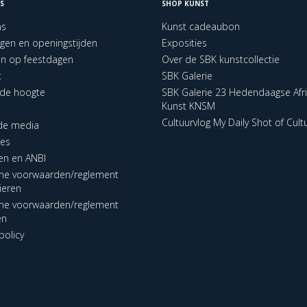
S
SHOP KUNST
ns
Kunst cadeaubon
ngen en openingstijden
Exposities
en op feestdagen
Over de SBK kunstcollectie
t
SBK Galerie
p de hoogte
SBK Galerie 23 Hedendaagse Afr
Kunst KNSM
Cultuurvlog My Daily Shot of Cult
 de media
res
en en ANBI
ne voorwaarden/reglement
lieren
ne voorwaarden/reglement
en
policy