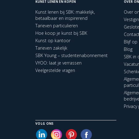
KUNST LENEN EN KOPEN
OVER ON
Kunst lenen bij SBK: makkelijk,
Over o
betaalbaar en inspirerend
Vestigi
Tarieven particulieren
Geslot
Hoe koop je kunst bij SBK
Contac
Kunst op kantoor
Blijf o
Tarieven zakelijk
Blog
SBK Young – studentenabonnement
SBK in
VYOO: laat je verrassen
Vacatu
Veelgestelde vragen
Schenk
Algeme
particu
Algeme
bedrijv
Privacy 
VOLG ONS