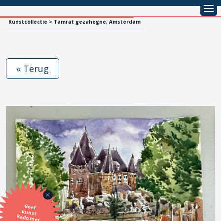
Kunstcollectie > Tamrat gezahegne, Amsterdam
« Terug
Geef
kunst
kado met
de SBK