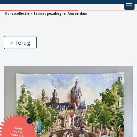
Kunstcollectie > Tamrat gezahegne, Amsterdam
« Terug
Geef
kunst
kado met
de SBK