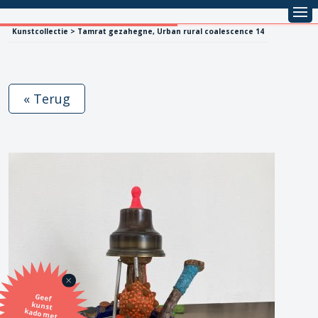
Kunstcollectie > Tamrat gezahegne, Urban rural coalescence 14
« Terug
Geef
kunst
kado met
de SBK