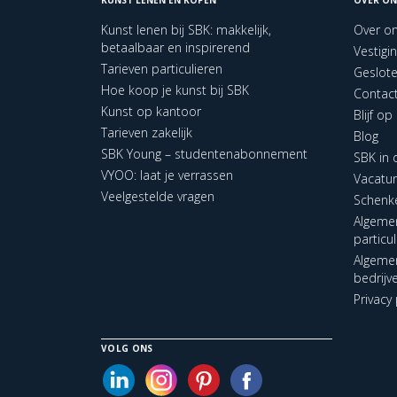
Kunst lenen bij SBK: makkelijk,
Over o
betaalbaar en inspirerend
Vestigi
Tarieven particulieren
Geslot
Hoe koop je kunst bij SBK
Contac
Kunst op kantoor
Blijf o
Tarieven zakelijk
Blog
SBK Young – studentenabonnement
SBK in
VYOO: laat je verrassen
Vacatu
Veelgestelde vragen
Schenk
Algeme
particu
Algeme
bedrijv
Privacy 
VOLG ONS