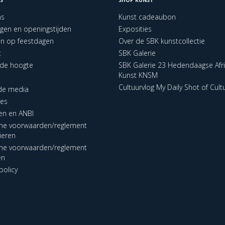
ns
Kunst cadeaubon
ngen en openingstijden
Exposities
en op feestdagen
Over de SBK kunstcollectie
t
SBK Galerie
p de hoogte
SBK Galerie 23 Hedendaagse Afr
Kunst KNSM
Cultuurvlog My Daily Shot of Cult
 de media
res
en en ANBI
ne voorwaarden/reglement
lieren
ne voorwaarden/reglement
en
policy