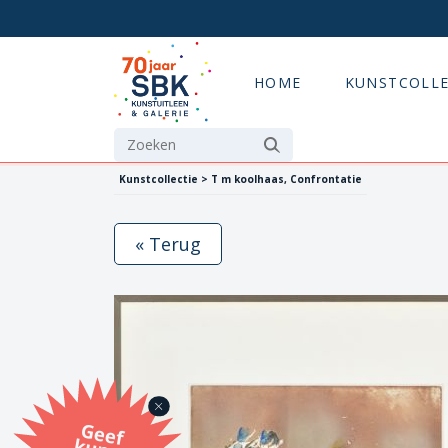
HOME
KUNSTCOLLE
Kunstcollectie > T m koolhaas, Confrontatie
« Terug
G
eef
u
n
st
a
d
o
m
et
e SB
K
u
n
stb
o
n