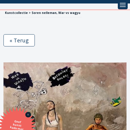
Kunstcollectie > Soren nelleman, War vs wagyu
« Terug
Geef
kunst
kado met
de SBK