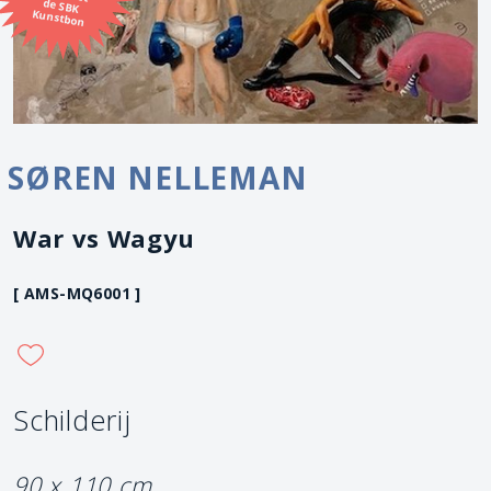
Kunstbon
SØREN NELLEMAN
War vs Wagyu
[ AMS-MQ6001 ]
Schilderij
90 x 110 cm