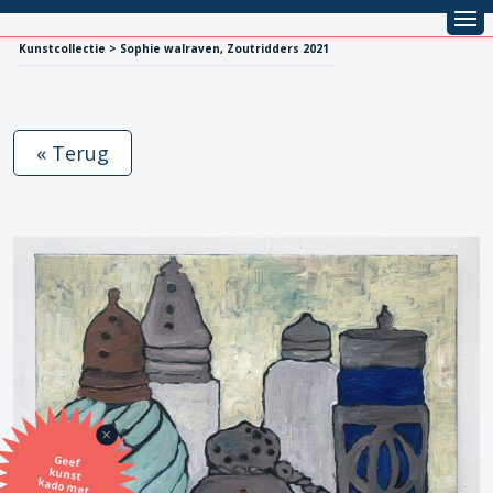
Kunstcollectie > Sophie walraven, Zoutridders 2021
« Terug
Geef
kunst
kado met
de SBK