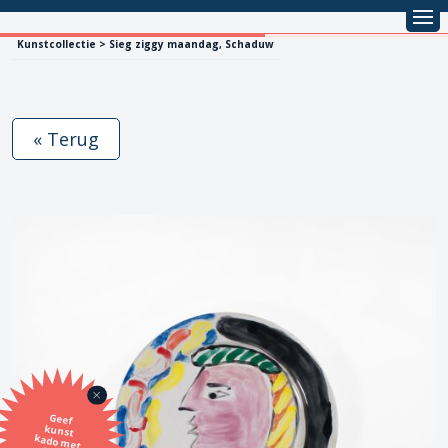
Kunstcollectie > Sieg ziggy maandag, Schaduw
« Terug
Geef
kunst
kado met
de SBK