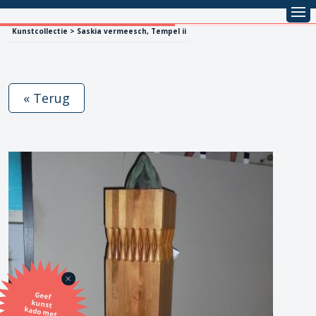
Kunstcollectie > Saskia vermeesch, Tempel ii
« Terug
Geef
kunst
kado met
de SBK