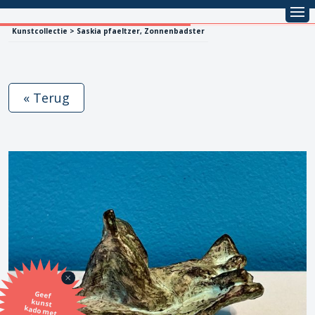
Kunstcollectie > Saskia pfaeltzer, Zonnenbadster
« Terug
Geef
kunst
kado met
de SBK