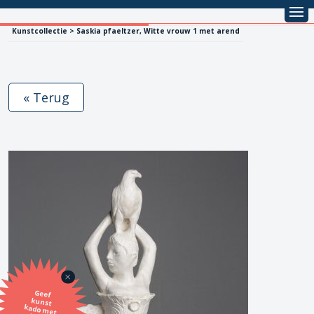
Kunstcollectie > Saskia pfaeltzer, Witte vrouw 1 met arend
« Terug
Geef
kunst
kado met
de SBK