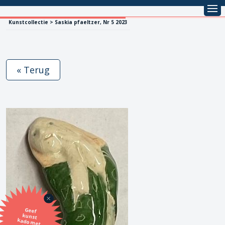
Kunstcollectie > Saskia pfaeltzer, Nr 5 2023
« Terug
Geef
kunst
kado met
de SBK