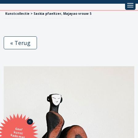
Kunstcollectie > Saskia pfaeltzer, Majayao vrouw 5
« Terug
Geef
kunst
kado met
de SBK