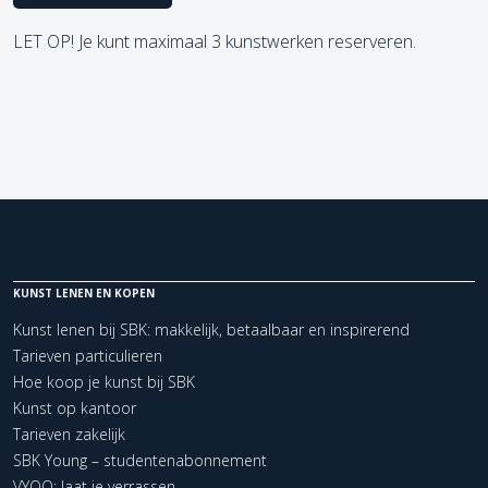
LET OP! Je kunt maximaal 3 kunstwerken reserveren.
KUNST LENEN EN KOPEN
Kunst lenen bij SBK: makkelijk, betaalbaar en inspirerend
Tarieven particulieren
Hoe koop je kunst bij SBK
Kunst op kantoor
Tarieven zakelijk
SBK Young – studentenabonnement
VYOO: laat je verrassen