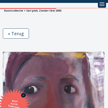
Kunstcollectie > Sari piek, Zonder titel 2005
« Terug
Geef
kunst
kado met
de SBK