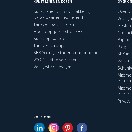
KUNST LENEN EN KOPEN
OVER ON
Kunst lenen bij SBK: makkelijk,
Over o
betaalbaar en inspirerend
Vestigi
Tarieven particulieren
Geslot
Hoe koop je kunst bij SBK
Contac
Kunst op kantoor
Blijf o
Tarieven zakelijk
Blog
SBK Young – studentenabonnement
SBK in
VYOO: laat je verrassen
Vacatu
Veelgestelde vragen
Schenk
Algeme
particu
Algeme
bedrijv
Privacy 
VOLG ONS