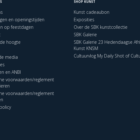
S
SHOP KUNST
ns
Kunst cadeaubon
ngen en openingstijden
Exposities
en op feestdagen
Over de SBK kunstcollectie
t
SBK Galerie
p de hoogte
SBK Galerie 23 Hedendaagse Afr
Kunst KNSM
Cultuurvlog My Daily Shot of Cult
 de media
res
en en ANBI
ne voorwaarden/reglement
lieren
ne voorwaarden/reglement
en
policy