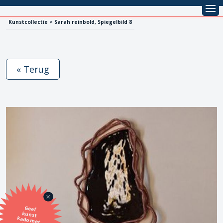
Kunstcollectie > Sarah reinbold, Spiegelbild 8
« Terug
Geef
kunst
kado met
de SBK