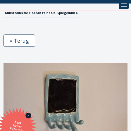
Kunstcollectie > Sarah reinbold, Spiegelbild 6
« Terug
Geef
kunst
kado met
de SBK