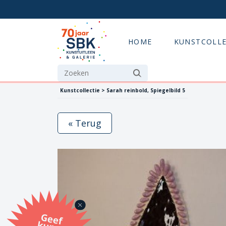
HOME
KUNSTCOLLE
Kunstcollectie > Sarah reinbold, Spiegelbild 5
« Terug
G
eef
u
n
st
a
d
o
m
et
e SB
K
u
n
stb
o
n