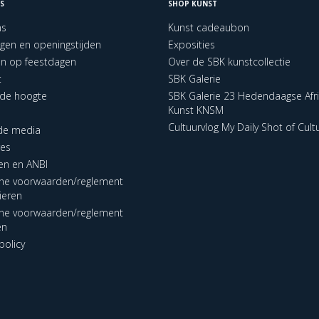
S
SHOP KUNST
ns
Kunst cadeaubon
ngen en openingstijden
Exposities
en op feestdagen
Over de SBK kunstcollectie
t
SBK Galerie
p de hoogte
SBK Galerie 23 Hedendaagse Afr
Kunst KNSM
Cultuurvlog My Daily Shot of Cult
 de media
res
en en ANBI
ne voorwaarden/reglement
lieren
ne voorwaarden/reglement
en
policy