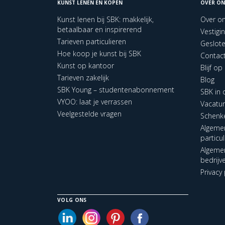
KUNST LENEN EN KOPEN
OVER ON
Kunst lenen bij SBK: makkelijk,
Over o
betaalbaar en inspirerend
Vestigi
Tarieven particulieren
Geslot
Hoe koop je kunst bij SBK
Contac
Kunst op kantoor
Blijf o
Tarieven zakelijk
Blog
SBK Young – studentenabonnement
SBK in
VYOO: laat je verrassen
Vacatu
Veelgestelde vragen
Schenk
Algeme
particu
Algeme
bedrijv
Privacy 
VOLG ONS