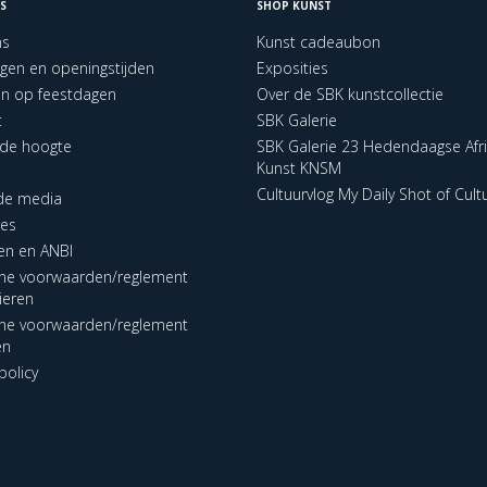
S
SHOP KUNST
ns
Kunst cadeaubon
ngen en openingstijden
Exposities
en op feestdagen
Over de SBK kunstcollectie
t
SBK Galerie
p de hoogte
SBK Galerie 23 Hedendaagse Afr
Kunst KNSM
Cultuurvlog My Daily Shot of Cult
 de media
res
en en ANBI
ne voorwaarden/reglement
lieren
ne voorwaarden/reglement
en
policy