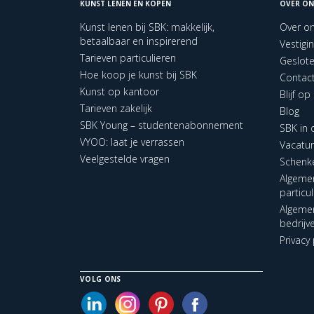
KUNST LENEN EN KOPEN
OVER ON
Kunst lenen bij SBK: makkelijk,
Over o
betaalbaar en inspirerend
Vestigi
Tarieven particulieren
Geslot
Hoe koop je kunst bij SBK
Contac
Kunst op kantoor
Blijf o
Tarieven zakelijk
Blog
SBK Young – studentenabonnement
SBK in
VYOO: laat je verrassen
Vacatu
Veelgestelde vragen
Schenk
Algeme
particu
Algeme
bedrijv
Privacy 
VOLG ONS