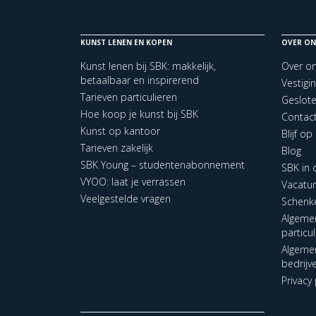
KUNST LENEN EN KOPEN
OVER ON
Kunst lenen bij SBK: makkelijk,
Over o
betaalbaar en inspirerend
Vestigi
Tarieven particulieren
Geslot
Hoe koop je kunst bij SBK
Contac
Kunst op kantoor
Blijf o
Tarieven zakelijk
Blog
SBK Young – studentenabonnement
SBK in
VYOO: laat je verrassen
Vacatu
Veelgestelde vragen
Schenk
Algeme
particu
Algeme
bedrijv
Privacy 