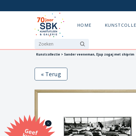
HOME
KUNSTCOLLE
Kunstcollectie > Sander veeneman, Ejup zogaj met shiprim
« Terug
G
eef
u
n
st
a
d
o
m
et
e SB
K
u
n
stb
o
n