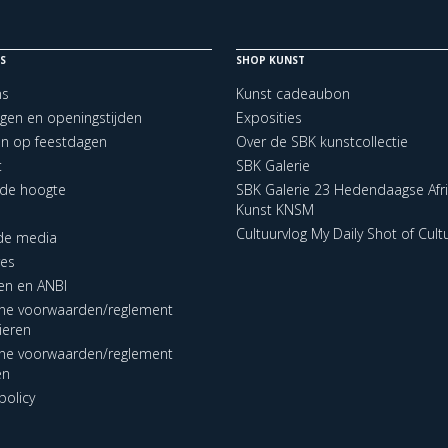
S
SHOP KUNST
ns
Kunst cadeaubon
ngen en openingstijden
Exposities
en op feestdagen
Over de SBK kunstcollectie
t
SBK Galerie
p de hoogte
SBK Galerie 23 Hedendaagse Afr
Kunst KNSM
Cultuurvlog My Daily Shot of Cult
 de media
res
en en ANBI
ne voorwaarden/reglement
lieren
ne voorwaarden/reglement
en
policy