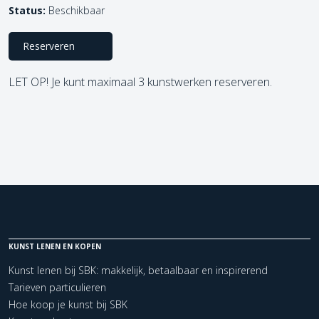
Status:
Beschikbaar
Reserveren
LET OP! Je kunt maximaal 3 kunstwerken reserveren.
KUNST LENEN EN KOPEN
Kunst lenen bij SBK: makkelijk, betaalbaar en inspirerend
Tarieven particulieren
Hoe koop je kunst bij SBK