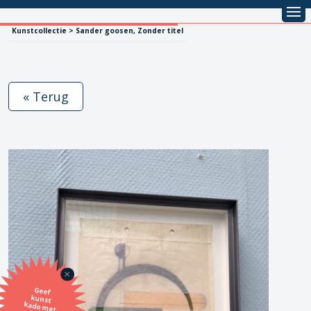
Kunstcollectie > Sander goosen, Zonder titel
« Terug
Geef
kunst
kado met
de SBK