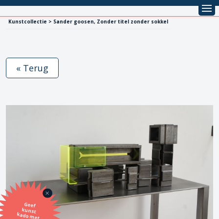
Kunstcollectie > Sander goosen, Zonder titel zonder sokkel
« Terug
Geef
kunst
kado met
de SBK