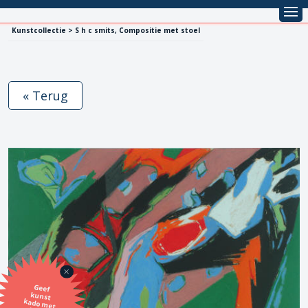
Kunstcollectie > S h c smits, Compositie met stoel
« Terug
Geef
kunst
kado met
de SBK