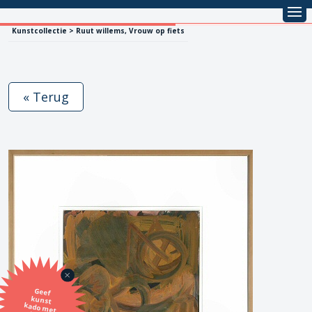
Kunstcollectie > Ruut willems, Vrouw op fiets
« Terug
Geef
kunst
kado met
de SBK