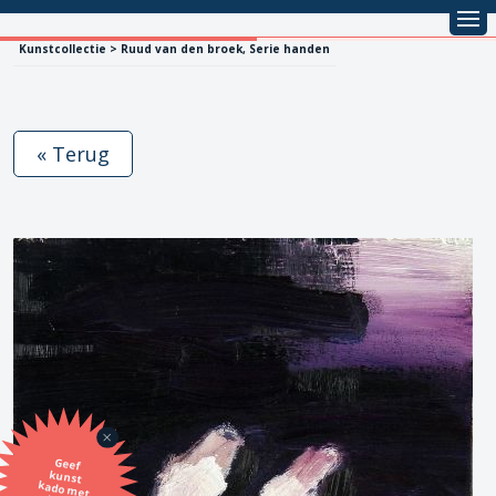
Kunstcollectie > Ruud van den broek, Serie handen
« Terug
Geef
kunst
kado met
de SBK