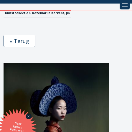
Kunstcollectie > Rozemarlin borkent, Jin
« Terug
Geef
kunst
kado met
de SBK