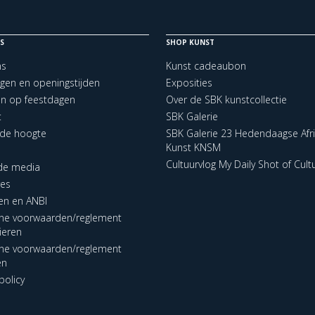
S
SHOP KUNST
ns
Kunst cadeaubon
ngen en openingstijden
Exposities
en op feestdagen
Over de SBK kunstcollectie
t
SBK Galerie
p de hoogte
SBK Galerie 23 Hedendaagse Afr
Kunst KNSM
Cultuurvlog My Daily Shot of Cult
 de media
res
en en ANBI
ne voorwaarden/reglement
lieren
ne voorwaarden/reglement
en
policy