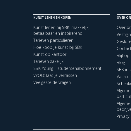
KUNST LENEN EN KOPEN
OVER ON
Kunst lenen bij SBK: makkelijk,
Over o
betaalbaar en inspirerend
Vestigi
Tarieven particulieren
Geslot
Hoe koop je kunst bij SBK
Contac
Kunst op kantoor
Blijf o
Tarieven zakelijk
Blog
SBK Young – studentenabonnement
SBK in
VYOO: laat je verrassen
Vacatu
Veelgestelde vragen
Schenk
Algeme
particu
Algeme
bedrijv
Privacy 