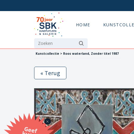
HOME
KUNSTCOLLE
Kunstcollectie > Roos waterland, Zonder titel 1987
« Terug
G
eef
u
n
st
a
d
o
m
et
e SB
K
u
n
stb
o
n