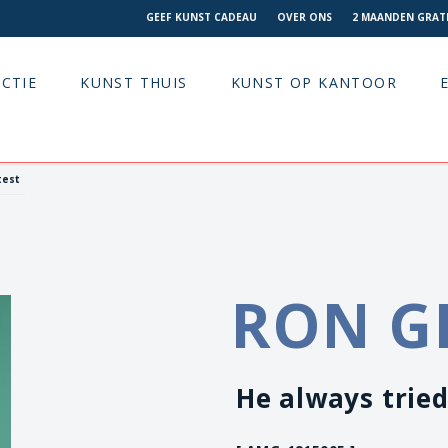
GEEF KUNST CADEAU
OVER ONS
2 MAANDEN GRATI
CTIE
KUNST THUIS
KUNST OP KANTOOR
test
RON G
He always tried