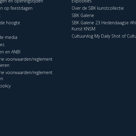
ngen en openingstijden
Exposities
en op feestdagen
Over de SBK kunstcollectie
t
SBK Galerie
p de hoogte
SBK Galerie 23 Hedendaagse Afr
Kunst KNSM
Cultuurvlog My Daily Shot of Cult
 de media
res
en en ANBI
ne voorwaarden/reglement
lieren
ne voorwaarden/reglement
en
policy