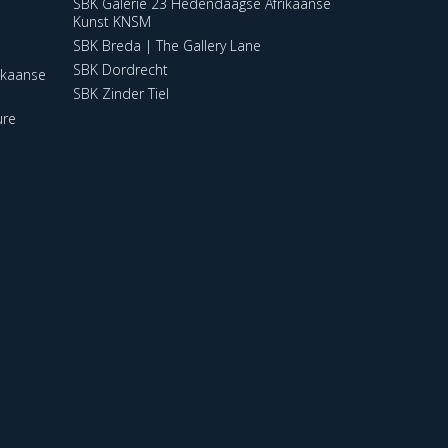
SBK Galerie 23 Hedendaagse Afrikaanse
Kunst KNSM
SBK Breda | The Gallery Lane
SBK Dordrecht
ikaanse
SBK Zinder Tiel
ure