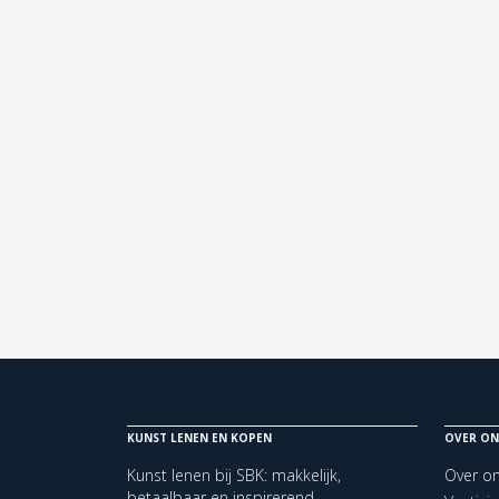
KUNST LENEN EN KOPEN
OVER ON
Kunst lenen bij SBK: makkelijk,
Over o
betaalbaar en inspirerend