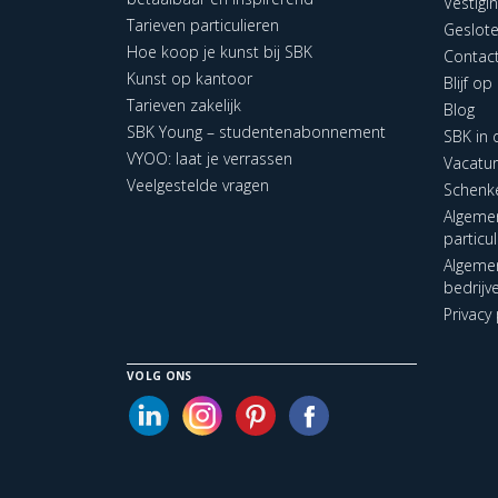
Vestigi
Tarieven particulieren
Geslot
Hoe koop je kunst bij SBK
Contac
Kunst op kantoor
Blijf o
Tarieven zakelijk
Blog
SBK Young – studentenabonnement
SBK in
VYOO: laat je verrassen
Vacatu
Veelgestelde vragen
Schenk
Algeme
particu
Algeme
bedrijv
Privacy 
VOLG ONS