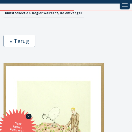
Kunstcollectie > Rogier walrecht, De ontvanger
« Terug
Geef
kunst
kado met
de SBK