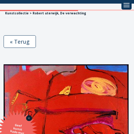
Kunstcollectie > Robert uterwijk, De verwachting
« Terug
Geef
kunst
kado met
de SBK