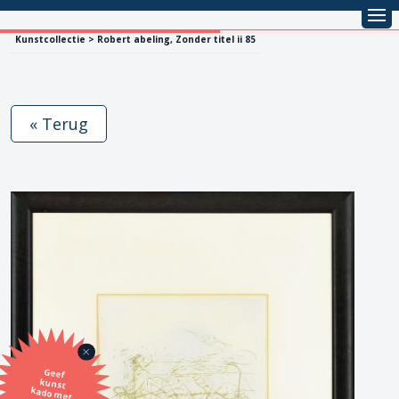
Kunstcollectie > Robert abeling, Zonder titel ii 85
« Terug
Geef
kunst
kado met
de SBK