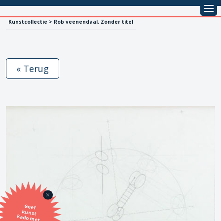
Kunstcollectie > Rob veenendaal, Zonder titel
« Terug
Geef
kunst
kado met
de SBK